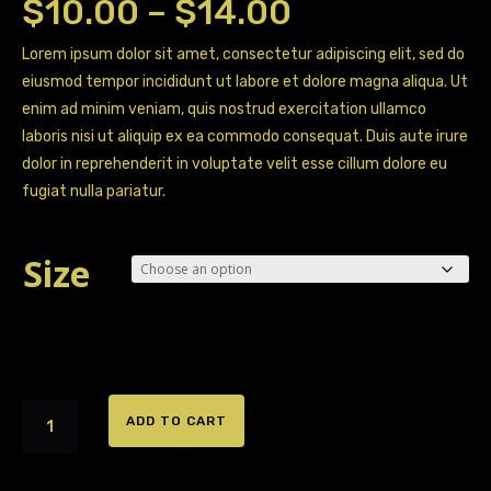
Price
$
10.00
–
$
14.00
range:
Lorem ipsum dolor sit amet, consectetur adipiscing elit, sed do
eiusmod tempor incididunt ut labore et dolore magna aliqua. Ut
$10.00
enim ad minim veniam, quis nostrud exercitation ullamco
through
laboris nisi ut aliquip ex ea commodo consequat. Duis aute irure
dolor in reprehenderit in voluptate velit esse cillum dolore eu
$14.00
fugiat nulla pariatur.
Size
Sample
ADD TO CART
Product